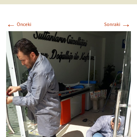
←
→
Önceki
Sonraki