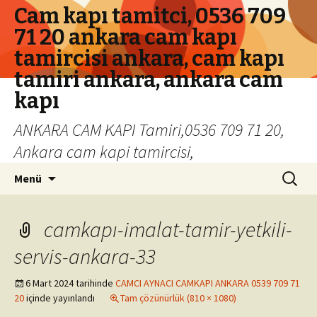
Cam kapı tamitci, 0536 709
71 20 ankara cam kapı
tamircisi ankara, cam kapı
tamiri ankara, ankara cam
kapı
ANKARA CAM KAPI Tamiri,0536 709 71 20,
Ankara cam kapi tamircisi,
İçeriğe geç
Arama:
Menü
camkapı-imalat-tamir-yetkili-
servis-ankara-33
6 Mart 2024
tarihinde
CAMCI AYNACI CAMKAPI ANKARA 0539 709 71
20
içinde yayınlandı
Tam çözünürlük (810 × 1080)