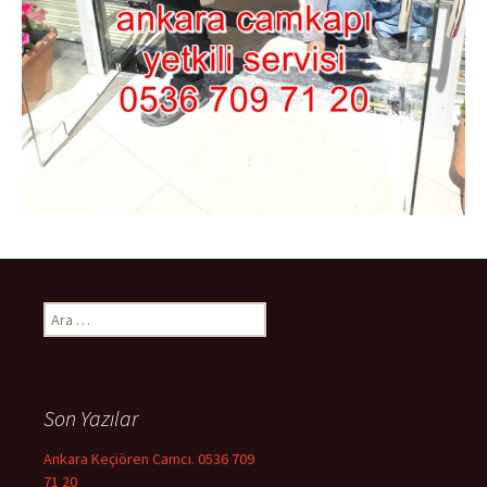
Arama:
Son Yazılar
Ankara Keçiören Camcı. 0536 709
71 20