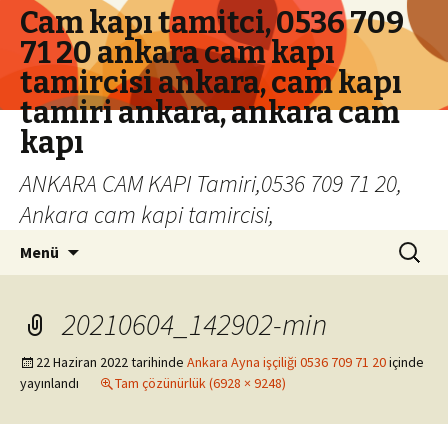
Cam kapı tamitci, 0536 709
71 20 ankara cam kapı
tamircisi ankara, cam kapı
tamiri ankara, ankara cam
kapı
ANKARA CAM KAPI Tamiri,0536 709 71 20,
Ankara cam kapi tamircisi,
İçeriğe geç
Arama:
Menü
20210604_142902-min
22 Haziran 2022
tarihinde
Ankara Ayna işçiliği 0536 709 71 20
içinde
yayınlandı
Tam çözünürlük (6928 × 9248)