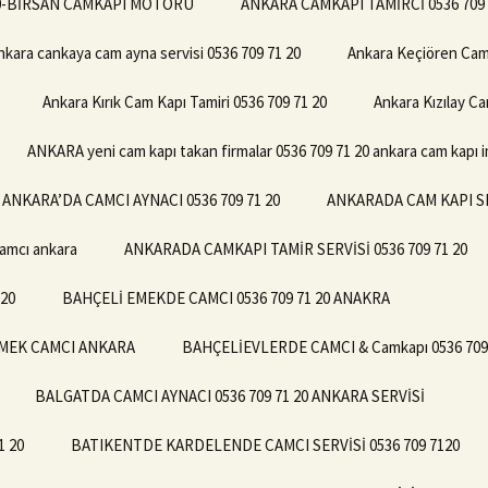
 20-BİRSAN CAMKAPI MOTORU
ANKARA CAMKAPI TAMİRCİ 0536 709 
nkara cankaya cam ayna servisi 0536 709 71 20
Ankara Keçiören Camc
Ankara Kırık Cam Kapı Tamiri 0536 709 71 20
Ankara Kızılay Ca
ANKARA yeni cam kapı takan firmalar 0536 709 71 20 ankara cam kapı 
ANKARA’DA CAMCI AYNACI 0536 709 71 20
ANKARADA CAM KAPI SER
camcı ankara
ANKARADA CAMKAPI TAMİR SERVİSİ 0536 709 71 20
20
BAHÇELİ EMEKDE CAMCI 0536 709 71 20 ANAKRA
 EMEK CAMCI ANKARA
BAHÇELİEVLERDE CAMCI & Camkapı 0536 709 
BALGATDA CAMCI AYNACI 0536 709 71 20 ANKARA SERVİSİ
1 20
BATIKENTDE KARDELENDE CAMCI SERVİSİ 0536 709 7120