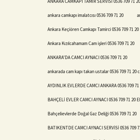
ANKARA CAMKAPI TAMİR SERVİSİ 0536 709 71
ankara camkapı imalatcısı 0536 709 71 20
a
Ankara Keçiören Camkapı Tamirci 0536 709 71 20
Ankara Kızılcahamam Cam işleri 0536 709 71 20
ANKARA’DA CAMCI AYNACI 0536 709 71 20
ankarada cam kapı takan ustalar 0536 709 71 20 
AYDINLIK EVLERDE CAMCI ANKARA 0536 709 71 
BAHÇELİ EVLER CAMCI AYNACI 0536 709 71 20
Bahçelievlerde Doğal Gaz Deliği 0536 709 71 20
BATIKENTDE CAMCI AYNACI SERVİSİ 0536 709 7