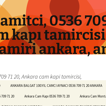
amitci, 0536 709
 kapı tamircisi
tamiri ankara, 
9 71 20, Ankara cam kapi tamircisi,
0
ANKARA BALGAT 100.YIL CAMCI AYNACI 0536 709 71 20 ANKARA
709 71 20
Ankara Cam Kapı 0536 709 71 20
Ankara Cam Montaj