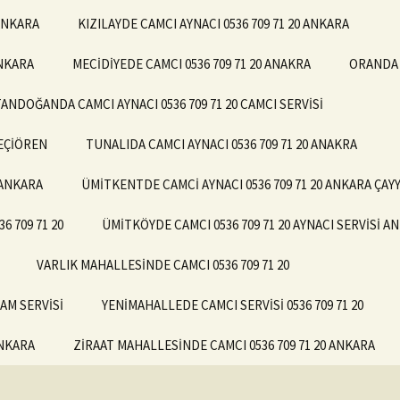
 ANKARA
KIZILAYDE CAMCI AYNACI 0536 709 71 20 ANKARA
ANKARA
MECİDİYEDE CAMCI 0536 709 71 20 ANAKRA
ORANDA C
TANDOĞANDA CAMCI AYNACI 0536 709 71 20 CAMCI SERVİSİ
KEÇİÖREN
TUNALIDA CAMCI AYNACI 0536 709 71 20 ANAKRA
 ANKARA
ÜMİTKENTDE CAMCİ AYNACI 0536 709 71 20 ANKARA ÇAYY
6 709 71 20
ÜMİTKÖYDE CAMCI 0536 709 71 20 AYNACI SERVİSİ A
VARLIK MAHALLESİNDE CAMCI 0536 709 71 20
AM SERVİSİ
YENİMAHALLEDE CAMCI SERVİSİ 0536 709 71 20
ANKARA
ZİRAAT MAHALLESİNDE CAMCI 0536 709 71 20 ANKARA