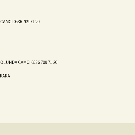
AMCI 0536 709 71 20
OLUNDA CAMCI 0536 709 71 20
NKARA