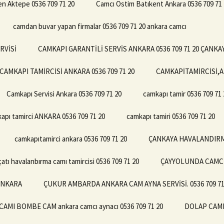
en Aktepe 0536 709 71 20
Camcı Ostim Batıkent Ankara 0536 709 71
camdan buvar yapan firmalar 0536 709 71 20 ankara camcı
RVİSİ
CAMKAPI GARANTİLİ SERVİS ANKARA 0536 709 71 20 ÇANKA
CAMKAPI TAMİRCİSİ ANKARA 0536 709 71 20
CAMKAPİTAMİRCİSİ,AN
Camkapı Servisi Ankara 0536 709 71 20
camkapı tamir 0536 709 71 
apı tamirci ANKARA 0536 709 71 20
camkapı tamiri 0536 709 71 20
camkapıtamirci ankara 0536 709 71 20
ÇANKAYA HAVALANDIRMA 
çatı havalanbırma camı tamircisi 0536 709 71 20
ÇAYYOLUNDA CAMCI A
 ANKARA
ÇUKUR AMBARDA ANKARA CAM AYNA SERVİSİ. 0536 709 71
AMI BOMBE CAM ankara camcı aynacı 0536 709 71 20
DOLAP CAMI 