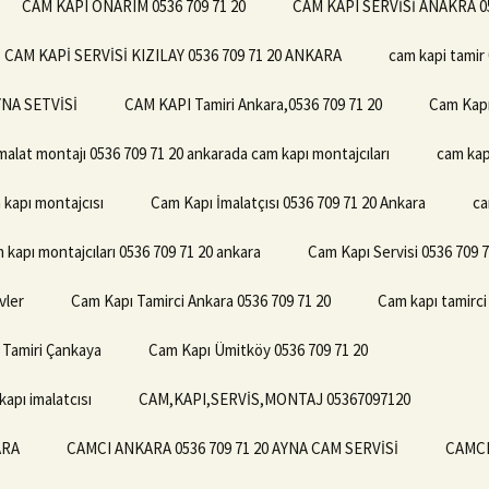
CAM KAPI ONARIM 0536 709 71 20
CAM KAPI SERVİSİ ANAKRA 05
CAM KAPİ SERVİSİ KIZILAY 0536 709 71 20 ANKARA
cam kapi tamir 
YNA SETVİSİ
CAM KAPI Tamiri Ankara,0536 709 71 20
Cam Kapı
malat montajı 0536 709 71 20 ankarada cam kapı montajcıları
cam kapı
 kapı montajcısı
Cam Kapı İmalatçısı 0536 709 71 20 Ankara
ca
 kapı montajcıları 0536 709 71 20 ankara
Cam Kapı Servisi 0536 709 
vler
Cam Kapı Tamirci Ankara 0536 709 71 20
Cam kapı tamirc
 Tamiri Çankaya
Cam Kapı Ümitköy 0536 709 71 20
apı imalatcısı
CAM,KAPI,SERVİS,MONTAJ 05367097120
ARA
CAMCI ANKARA 0536 709 71 20 AYNA CAM SERVİSİ
CAMCI