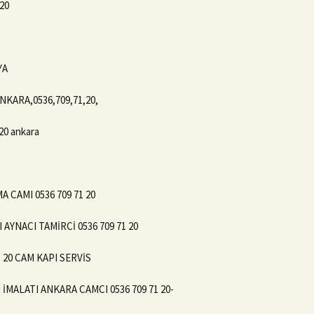
 20
YA
KARA,0536,709,71,20,
20 ankara
CAMI 0536 709 71 20
YNACI TAMİRCİ 0536 709 71 20
 20 CAM KAPI SERVİS
İMALATI ANKARA CAMCI 0536 709 71 20-