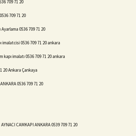
36 709 71 20
0536 709 71 20
 Ayarlama 0536 709 71 20
 imalatcisi 0536 709 71 20 ankara
m kapı imalatı 0536 709 71 20 ankara
71 20 Ankara Çankaya
i ANKARA 0536 709 71 20
 AYNACI CAMKAPI ANKARA 0539 709 71 20