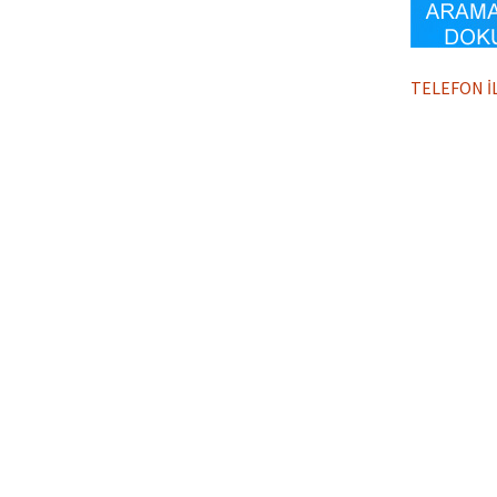
TELEFON İ