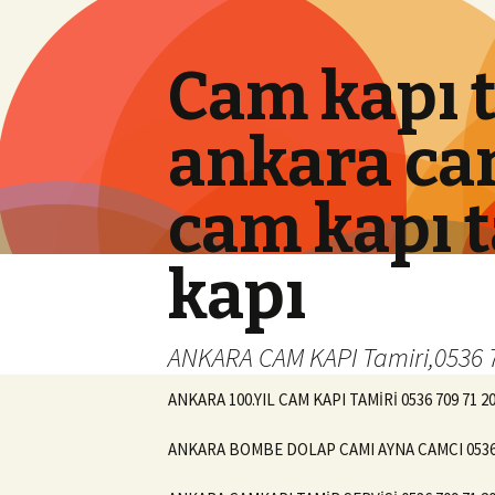
Cam kapı t
ankara cam
cam kapı 
kapı
ANKARA CAM KAPI Tamiri,0536 70
İçeriğe geç
ANKARA 100.YIL CAM KAPI TAMİRİ 0536 709 71 2
ANKARA BOMBE DOLAP CAMI AYNA CAMCI 0536 