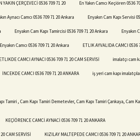
N YAKIN ÇERÇEVECİ 0536 709 71 20
En Yakın Camcı Keçiören 0536 70
kın Aynacı Camcı 0536 709 71 20 Ankara
Enyakın Cam Kapı Servisi 05
a
Enyakın Cam Kapı Tamircisi 0536 709 71 20 Ankara
Enyakın C
Enyakın Camcı 0536 709 71 20 Ankara
ETLIK AYVALIDA CAMCI 0536 7
ETLIKDE CAMCI AYNACI 0536 709 71 20 CAM SERVİSİ
imalatçı cam k
İNCEKDE CAMCI 0536 709 71 20 ANKARA
iş yeri cam kapı imalatçıl
pı Tamiri , Cam Kapı Tamiri Demetevler, Cam Kapı Tamiri Çankaya, Cam Ka
KEÇİÖRENCE CAMCİ AYNACİ 0536 709 71 20 ANKARA
 20 CAM SERVİSİ
KIZILAY MALTEPEDE CAMCI 0536 709 71 20 ANKA