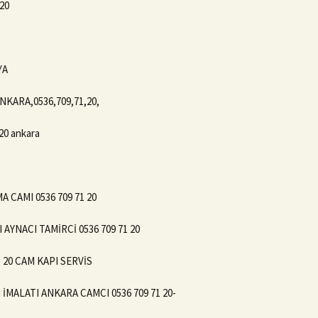
 20
YA
KARA,0536,709,71,20,
20 ankara
CAMI 0536 709 71 20
YNACI TAMİRCİ 0536 709 71 20
 20 CAM KAPI SERVİS
İMALATI ANKARA CAMCI 0536 709 71 20-