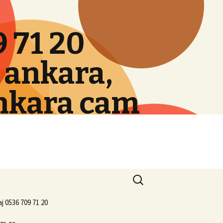
 71 20
 ankara,
ankara cam
Arama:
 0536 709 71 20