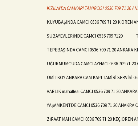
KIZILAYDA CAMKAPI TAMİRCİSİ 0536 709 71 20 A
KUYUBAŞINDA CAMCI 0536 709 71 20 K ÖREN 
SUBAYEVLERİNDE CAMCI 0536 709 7120
TEPEBAŞINDA CAMCI 0536 709 71 20 ANKARA 
UĞURMUMCUDA CAMCI AYNACI 0536 709 71 20
ÜMİTKÖY ANKARA CAM KAPI TAMİRİ SERVİSİ 053
VARLIK mahallesi CAMCI 0536 709 71 20 ANKARA
YAŞAMKENTDE CAMCI 0536 709 71 20 ANAKRA C
ZİRAAT MAH CAMCI 0536 709 71 20 KEÇİÖREN 