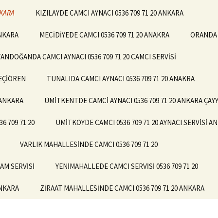
NKARA
KIZILAYDE CAMCI AYNACI 0536 709 71 20 ANKARA
ANKARA
MECİDİYEDE CAMCI 0536 709 71 20 ANAKRA
ORANDA C
TANDOĞANDA CAMCI AYNACI 0536 709 71 20 CAMCI SERVİSİ
KEÇİÖREN
TUNALIDA CAMCI AYNACI 0536 709 71 20 ANAKRA
 ANKARA
ÜMİTKENTDE CAMCİ AYNACI 0536 709 71 20 ANKARA ÇAYY
6 709 71 20
ÜMİTKÖYDE CAMCI 0536 709 71 20 AYNACI SERVİSİ A
VARLIK MAHALLESİNDE CAMCI 0536 709 71 20
AM SERVİSİ
YENİMAHALLEDE CAMCI SERVİSİ 0536 709 71 20
ANKARA
ZİRAAT MAHALLESİNDE CAMCI 0536 709 71 20 ANKARA