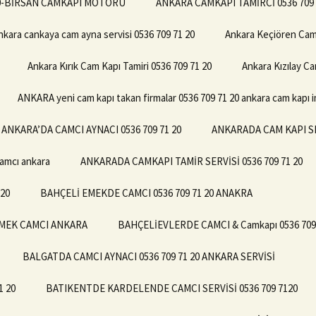
 20-BİRSAN CAMKAPI MOTORU
ANKARA CAMKAPI TAMİRCİ 0536 709 
nkara cankaya cam ayna servisi 0536 709 71 20
Ankara Keçiören Camc
Ankara Kırık Cam Kapı Tamiri 0536 709 71 20
Ankara Kızılay Ca
ANKARA yeni cam kapı takan firmalar 0536 709 71 20 ankara cam kapı 
ANKARA’DA CAMCI AYNACI 0536 709 71 20
ANKARADA CAM KAPI SER
camcı ankara
ANKARADA CAMKAPI TAMİR SERVİSİ 0536 709 71 20
20
BAHÇELİ EMEKDE CAMCI 0536 709 71 20 ANAKRA
 EMEK CAMCI ANKARA
BAHÇELİEVLERDE CAMCI & Camkapı 0536 709 
BALGATDA CAMCI AYNACI 0536 709 71 20 ANKARA SERVİSİ
1 20
BATIKENTDE KARDELENDE CAMCI SERVİSİ 0536 709 7120