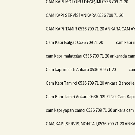
CAM KAPI MOTORU DEĞİŞİMİ 0536 709 71 20
CAM KAPI SERVİSİ ANKARA 0536 709 71 20
CAM KAPİ TAMİR 0536 709 71 20 ANKARA CAM A
Cam Kapı Balgat 0536 709 71 20
cam kapı i
cam kapı imalatçıları 0536 709 71 20 ankarada cam
Cam kapı imalatı Ankara 0536 709 71 20
cam
Cam Kapı Tamirci 0536 709 71 20 Ankara Bahcelie
Cam Kapı Tamiri Ankara 0536 709 71 20, Cam Kapı
cam kapı yapan camcı 0536 709 71 20 ankara cam k
CAM,KAPI,SERVİS,MONTAJ,0536 709 71 20 ANK