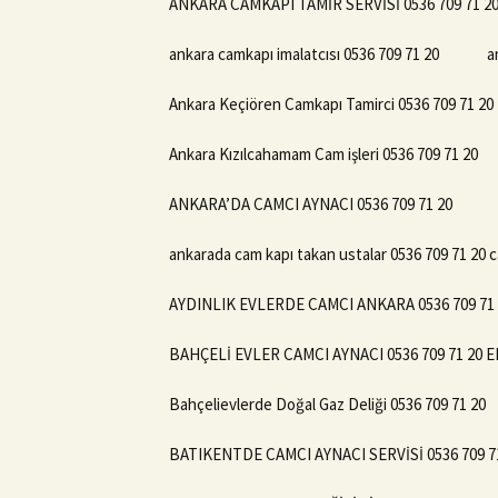
ANKARA CAMKAPI TAMİR SERVİSİ 0536 709 71
ankara camkapı imalatcısı 0536 709 71 20
a
Ankara Keçiören Camkapı Tamirci 0536 709 71 20
Ankara Kızılcahamam Cam işleri 0536 709 71 20
ANKARA’DA CAMCI AYNACI 0536 709 71 20
ankarada cam kapı takan ustalar 0536 709 71 20 
AYDINLIK EVLERDE CAMCI ANKARA 0536 709 71 
BAHÇELİ EVLER CAMCI AYNACI 0536 709 71 20
Bahçelievlerde Doğal Gaz Deliği 0536 709 71 20
BATIKENTDE CAMCI AYNACI SERVİSİ 0536 709 7