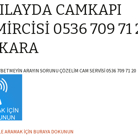
ZILAYDA CAMKAPI
İRCİSİ 0536 709 71 
KARA
BETMEYİN ARAYIN SORUNU ÇÖZELİM CAM SERVİSİ 0536 709 71 20
LE ARAMAK İÇİN BURAYA DOKUNUN