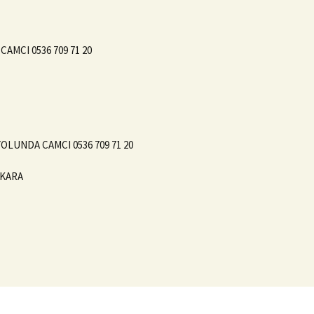
AMCI 0536 709 71 20
OLUNDA CAMCI 0536 709 71 20
NKARA