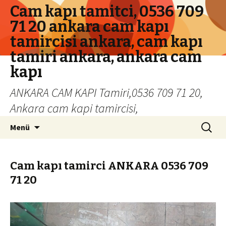
Cam kapı tamitci, 0536 709
71 20 ankara cam kapı
tamircisi ankara, cam kapı
tamiri ankara, ankara cam
kapı
ANKARA CAM KAPI Tamiri,0536 709 71 20,
Ankara cam kapi tamircisi,
İçeriğe geç
Arama:
Menü
Cam kapı tamirci ANKARA 0536 709
71 20