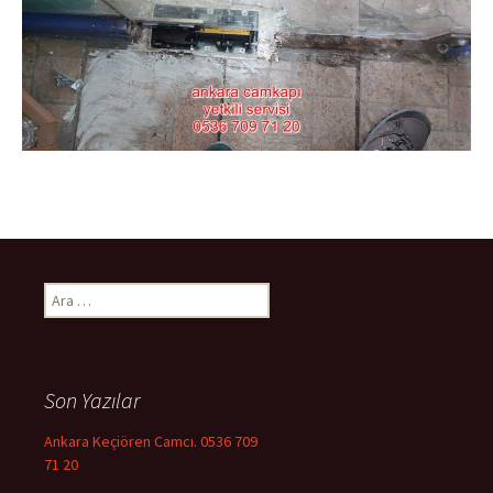
Arama:
Son Yazılar
Ankara Keçiören Camcı. 0536 709
71 20