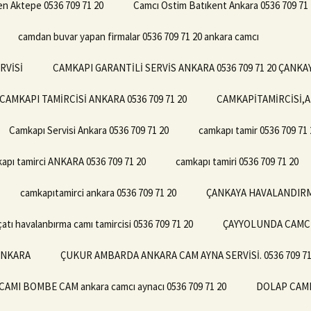
en Aktepe 0536 709 71 20
Camcı Ostim Batıkent Ankara 0536 709 71
camdan buvar yapan firmalar 0536 709 71 20 ankara camcı
RVİSİ
CAMKAPI GARANTİLİ SERVİS ANKARA 0536 709 71 20 ÇANKA
CAMKAPI TAMİRCİSİ ANKARA 0536 709 71 20
CAMKAPİTAMİRCİSİ,AN
Camkapı Servisi Ankara 0536 709 71 20
camkapı tamir 0536 709 71 
apı tamirci ANKARA 0536 709 71 20
camkapı tamiri 0536 709 71 20
camkapıtamirci ankara 0536 709 71 20
ÇANKAYA HAVALANDIRMA 
çatı havalanbırma camı tamircisi 0536 709 71 20
ÇAYYOLUNDA CAMCI A
 ANKARA
ÇUKUR AMBARDA ANKARA CAM AYNA SERVİSİ. 0536 709 71
AMI BOMBE CAM ankara camcı aynacı 0536 709 71 20
DOLAP CAMI 