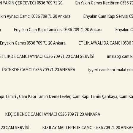
N YAKIN ÇERÇEVECİ 0536 709 71 20
En Yakın Camcı Keçiören 0536 70
kın Aynacı Camcı 0536 709 71 20 Ankara
Enyakın Cam Kapı Servisi 05
a
Enyakın Cam Kapı Tamircisi 0536 709 71 20 Ankara
Enyakın C
Enyakın Camcı 0536 709 71 20 Ankara
ETLIK AYVALIDA CAMCI 0536 7
ETLIKDE CAMCI AYNACI 0536 709 71 20 CAM SERVİSİ
imalatçı cam k
İNCEKDE CAMCI 0536 709 71 20 ANKARA
iş yeri cam kapı imalatçıl
pı Tamiri , Cam Kapı Tamiri Demetevler, Cam Kapı Tamiri Çankaya, Cam Ka
KEÇİÖRENCE CAMCİ AYNACİ 0536 709 71 20 ANKARA
 20 CAM SERVİSİ
KIZILAY MALTEPEDE CAMCI 0536 709 71 20 ANKA