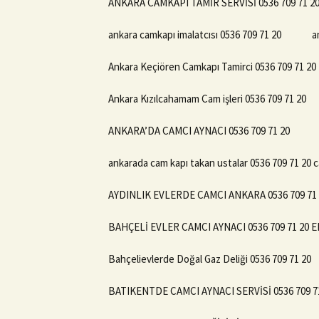
ANKARA CAMKAPI TAMİR SERVİSİ 0536 709 71
ankara camkapı imalatcısı 0536 709 71 20
a
Ankara Keçiören Camkapı Tamirci 0536 709 71 20
Ankara Kızılcahamam Cam işleri 0536 709 71 20
ANKARA’DA CAMCI AYNACI 0536 709 71 20
ankarada cam kapı takan ustalar 0536 709 71 20 
AYDINLIK EVLERDE CAMCI ANKARA 0536 709 71 
BAHÇELİ EVLER CAMCI AYNACI 0536 709 71 20
Bahçelievlerde Doğal Gaz Deliği 0536 709 71 20
BATIKENTDE CAMCI AYNACI SERVİSİ 0536 709 7