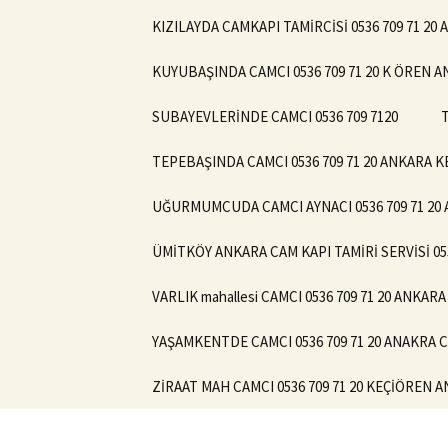
KIZILAYDA CAMKAPI TAMİRCİSİ 0536 709 71 20
KUYUBAŞINDA CAMCI 0536 709 71 20 K ÖREN 
SUBAYEVLERİNDE CAMCI 0536 709 7120
TEPEBAŞINDA CAMCI 0536 709 71 20 ANKARA 
UĞURMUMCUDA CAMCI AYNACI 0536 709 71 20
ÜMİTKÖY ANKARA CAM KAPI TAMİRİ SERVİSİ 053
VARLIK mahallesi CAMCI 0536 709 71 20 ANKARA
YAŞAMKENTDE CAMCI 0536 709 71 20 ANAKRA C
ZİRAAT MAH CAMCI 0536 709 71 20 KEÇİÖREN 