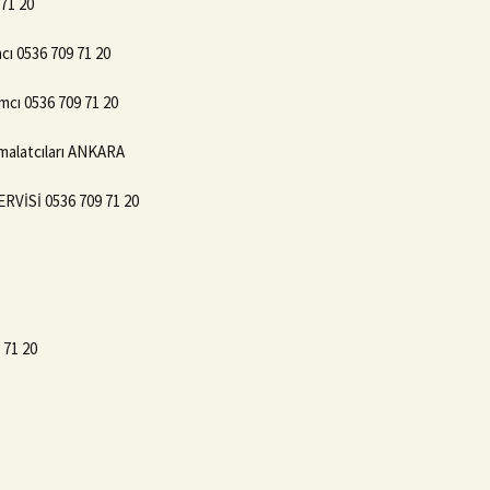
71 20
ı 0536 709 71 20
mcı 0536 709 71 20
imalatcıları ANKARA
VİSİ 0536 709 71 20
71 20