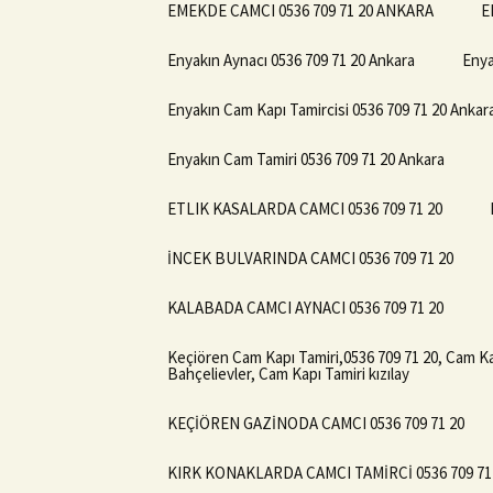
EMEKDE CAMCI 0536 709 71 20 ANKARA
E
Enyakın Aynacı 0536 709 71 20 Ankara
Enya
Enyakın Cam Kapı Tamircisi 0536 709 71 20 Ankar
Enyakın Cam Tamiri 0536 709 71 20 Ankara
ETLIK KASALARDA CAMCI 0536 709 71 20
İNCEK BULVARINDA CAMCI 0536 709 71 20
KALABADA CAMCI AYNACI 0536 709 71 20
Keçiören Cam Kapı Tamiri,0536 709 71 20, Cam Ka
Bahçelievler, Cam Kapı Tamiri kızılay
KEÇİÖREN GAZİNODA CAMCI 0536 709 71 20
KIRK KONAKLARDA CAMCI TAMİRCİ 0536 709 71