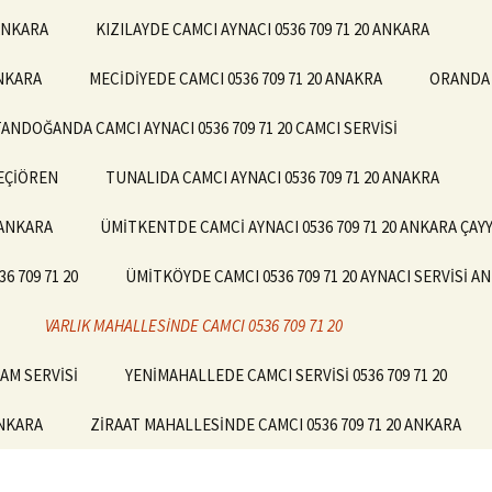
 ANKARA
KIZILAYDE CAMCI AYNACI 0536 709 71 20 ANKARA
ANKARA
MECİDİYEDE CAMCI 0536 709 71 20 ANAKRA
ORANDA C
TANDOĞANDA CAMCI AYNACI 0536 709 71 20 CAMCI SERVİSİ
KEÇİÖREN
TUNALIDA CAMCI AYNACI 0536 709 71 20 ANAKRA
 ANKARA
ÜMİTKENTDE CAMCİ AYNACI 0536 709 71 20 ANKARA ÇAYY
6 709 71 20
ÜMİTKÖYDE CAMCI 0536 709 71 20 AYNACI SERVİSİ A
VARLIK MAHALLESİNDE CAMCI 0536 709 71 20
AM SERVİSİ
YENİMAHALLEDE CAMCI SERVİSİ 0536 709 71 20
ANKARA
ZİRAAT MAHALLESİNDE CAMCI 0536 709 71 20 ANKARA