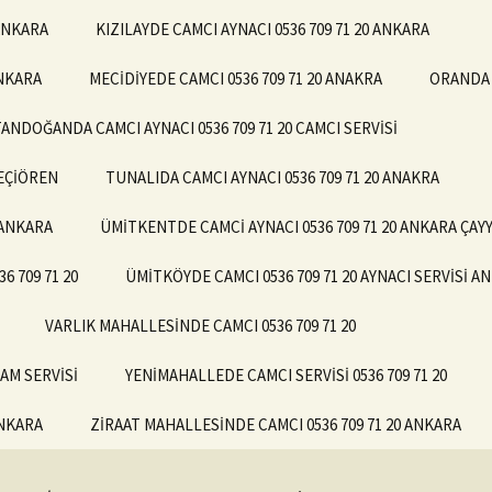
 ANKARA
KIZILAYDE CAMCI AYNACI 0536 709 71 20 ANKARA
ANKARA
MECİDİYEDE CAMCI 0536 709 71 20 ANAKRA
ORANDA C
TANDOĞANDA CAMCI AYNACI 0536 709 71 20 CAMCI SERVİSİ
KEÇİÖREN
TUNALIDA CAMCI AYNACI 0536 709 71 20 ANAKRA
 ANKARA
ÜMİTKENTDE CAMCİ AYNACI 0536 709 71 20 ANKARA ÇAYY
6 709 71 20
ÜMİTKÖYDE CAMCI 0536 709 71 20 AYNACI SERVİSİ A
VARLIK MAHALLESİNDE CAMCI 0536 709 71 20
AM SERVİSİ
YENİMAHALLEDE CAMCI SERVİSİ 0536 709 71 20
ANKARA
ZİRAAT MAHALLESİNDE CAMCI 0536 709 71 20 ANKARA