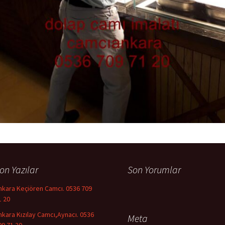
on Yazılar
Son Yorumlar
nkara Keçiören Camcı. 0536 709
1 20
nkara Kızılay Camcı,Aynacı. 0536
Meta