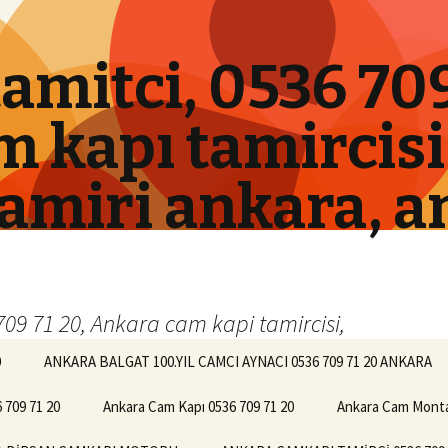
amitci, 0536 709
 kapı tamircisi
tamiri ankara, 
9 71 20, Ankara cam kapi tamircisi,
0
ANKARA BALGAT 100.YIL CAMCI AYNACI 0536 709 71 20 ANKARA
709 71 20
Ankara Cam Kapı 0536 709 71 20
Ankara Cam Montaj