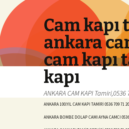
Cam kapı t
ankara cam
cam kapı 
kapı
ANKARA CAM KAPI Tamiri,0536 70
İçeriğe geç
ANKARA 100.YIL CAM KAPI TAMİRİ 0536 709 71 2
ANKARA BOMBE DOLAP CAMI AYNA CAMCI 0536 