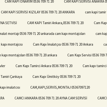
CAM KAPI ONARIM 0536 709 71 20
CAM KAPI SERVİSİ ANAKRA 05
CAM KAPİ SERVİSİ KIZILAY 0536 709 71 20 ANKARA
cam kapi tamir 
YNA SETVİSİ
CAM KAPI Tamiri Ankara,0536 709 71 20
Cam Kapı
malat montajı 0536 709 71 20 ankarada cam kapı montajcıları
cam kapı
 kapı montajcısı
Cam Kapı İmalatçısı 0536 709 71 20 Ankara
ca
 kapı montajcıları 0536 709 71 20 ankara
Cam Kapı Servisi 0536 709 
vler
Cam Kapı Tamirci Ankara 0536 709 71 20
Cam kapı tamirc
 Tamiri Çankaya
Cam Kapı Ümitköy 0536 709 71 20
apı imalatcısı
CAM,KAPI,SERVİS,MONTAJ 05367097120
ARA
CAMCI ANKARA 0536 709 71 20 AYNA CAM SERVİSİ
CAMCI