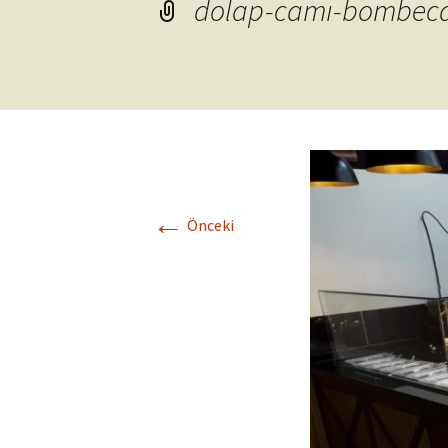
dolap-camı-bombeca
←
Önceki