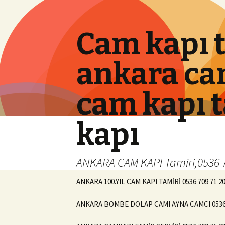
Cam kapı t
ankara cam
cam kapı 
kapı
ANKARA CAM KAPI Tamiri,0536 70
İçeriğe geç
ANKARA 100.YIL CAM KAPI TAMİRİ 0536 709 71 2
ANKARA BOMBE DOLAP CAMI AYNA CAMCI 0536 