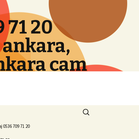
 71 20
 ankara,
ankara cam
Arama:
 0536 709 71 20