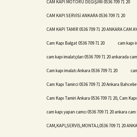
CAM KAPI MOTORU DEĞİŞİMİ 0536 709 71 20
CAM KAPI SERVİSİ ANKARA 0536 709 71 20
CAM KAPİ TAMİR 0536 709 71 20 ANKARA CAM A
Cam Kapı Balgat 0536 709 71 20
cam kapı i
cam kapı imalatçıları 0536 709 71 20 ankarada cam
Cam kapı imalatı Ankara 0536 709 71 20
cam
Cam Kapı Tamirci 0536 709 71 20 Ankara Bahcelie
Cam Kapı Tamiri Ankara 0536 709 71 20, Cam Kapı
cam kapı yapan camcı 0536 709 71 20 ankara cam k
CAM,KAPI,SERVİS,MONTAJ,0536 709 71 20 ANK