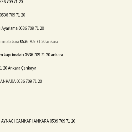
36 709 71 20
0536 709 71 20
 Ayarlama 0536 709 71 20
 imalatcisi 0536 709 71 20 ankara
m kapı imalatı 0536 709 71 20 ankara
71 20 Ankara Çankaya
i ANKARA 0536 709 71 20
 AYNACI CAMKAPI ANKARA 0539 709 71 20