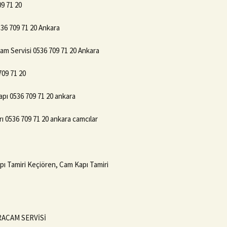
9 71 20
36 709 71 20 Ankara
am Servisi 0536 709 71 20 Ankara
09 71 20
apı 0536 709 71 20 ankara
arı 0536 709 71 20 ankara camcılar
pı Tamiri Keçiören, Cam Kapı Tamiri
RACAM SERVİSİ