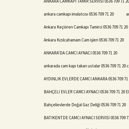
ANKARA CAMKAPI TAMİR SERVİSİ 0536 709 71
ankara camkapı imalatcısı 0536 709 71 20
a
Ankara Keçiören Camkapı Tamirci 0536 709 71 20
Ankara Kızılcahamam Cam işleri 0536 709 71 20
ANKARA’DA CAMCI AYNACI 0536 709 71 20
ankarada cam kapı takan ustalar 0536 709 71 20 
AYDINLIK EVLERDE CAMCI ANKARA 0536 709 71 
BAHÇELİ EVLER CAMCI AYNACI 0536 709 71 20
Bahçelievlerde Doğal Gaz Deliği 0536 709 71 20
BATIKENTDE CAMCI AYNACI SERVİSİ 0536 709 7