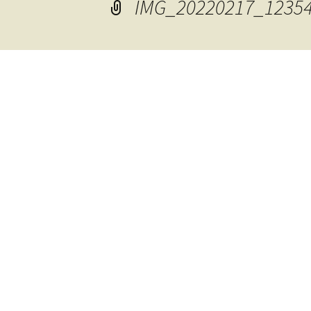
IMG_20220217_1235