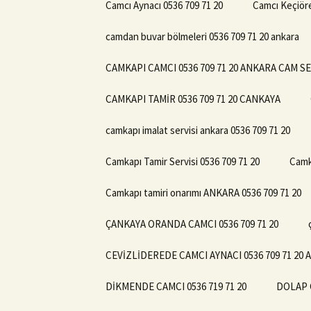
Camcı Aynacı 0536 709 71 20
Camcı Keçiör
camdan buvar bölmeleri 0536 709 71 20 ankara
CAMKAPI CAMCI 0536 709 71 20 ANKARA CAM SE
CAMKAPI TAMİR 0536 709 71 20 CANKAYA
camkapı imalat servisi ankara 0536 709 71 20
Camkapı Tamir Servisi 0536 709 71 20
Camk
Camkapı tamiri onarımı ANKARA 0536 709 71 20
ÇANKAYA ORANDA CAMCI 0536 709 71 20
CEVİZLİDEREDE CAMCI AYNACI 0536 709 71 20
DİKMENDE CAMCI 0536 719 71 20
DOLAP C