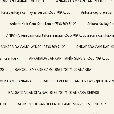
 20-BİRSAN CAMKAPI MOTORU
ANKARA CAMKAPI TAMİRCİ 0536 709 
nkara cankaya cam ayna servisi 0536 709 71 20
Ankara Keçiören Camc
Ankara Kırık Cam Kapı Tamiri 0536 709 71 20
Ankara Kızılay Ca
ANKARA yeni cam kapı takan firmalar 0536 709 71 20 ankara cam kapı 
ANKARA’DA CAMCI AYNACI 0536 709 71 20
ANKARADA CAM KAPI SER
camcı ankara
ANKARADA CAMKAPI TAMİR SERVİSİ 0536 709 71 20
20
BAHÇELİ EMEKDE CAMCI 0536 709 71 20 ANAKRA
 EMEK CAMCI ANKARA
BAHÇELİEVLERDE CAMCI & Camkapı 0536 709 
BALGATDA CAMCI AYNACI 0536 709 71 20 ANKARA SERVİSİ
1 20
BATIKENTDE KARDELENDE CAMCI SERVİSİ 0536 709 7120