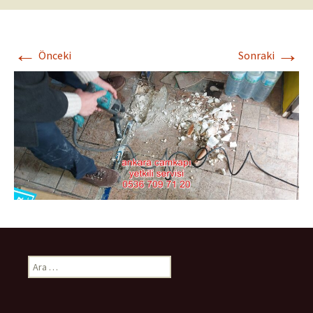
←
→
Önceki
Sonraki
Arama: