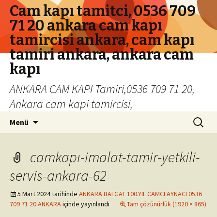
Cam kapı tamitci, 0536 709
71 20 ankara cam kapı
tamircisi ankara, cam kapı
tamiri ankara, ankara cam
kapı
ANKARA CAM KAPI Tamiri,0536 709 71 20,
Ankara cam kapi tamircisi,
İçeriğe geç
Arama:
Menü
camkapı-imalat-tamir-yetkili-
servis-ankara-62
5 Mart 2024
tarihinde
ANKARA BALGAT 100.YIL CAMCI AYNACI 0536
709 71 20 ANKARA
içinde yayınlandı
Tam çözünürlük (1920 × 865)