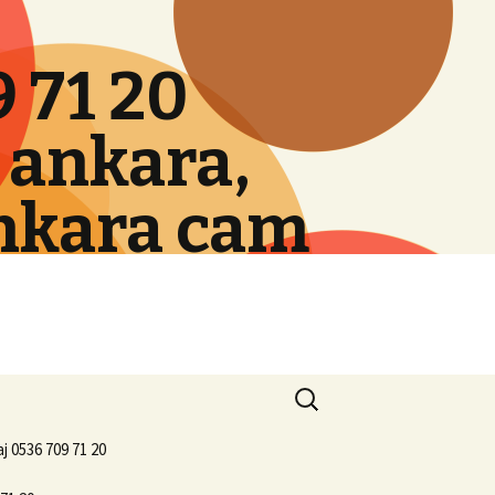
 71 20
 ankara,
ankara cam
Arama:
 0536 709 71 20