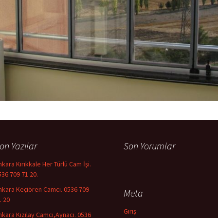
on Yazılar
Son Yorumlar
nkara Kırıkkale Her Türlü Cam İşi.
536 709 71 20.
nkara Keçiören Camcı. 0536 709
Meta
1 20
Giriş
nkara Kızılay Camcı,Aynacı. 0536