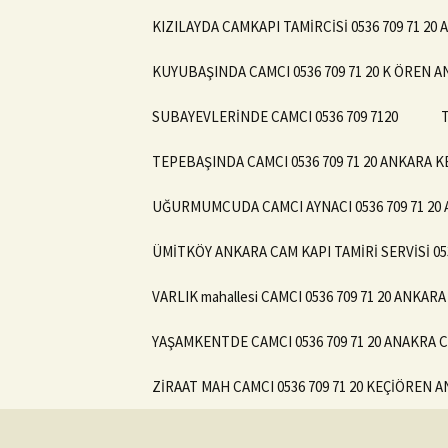
KIZILAYDA CAMKAPI TAMİRCİSİ 0536 709 71 20
KUYUBAŞINDA CAMCI 0536 709 71 20 K ÖREN 
SUBAYEVLERİNDE CAMCI 0536 709 7120
TEPEBAŞINDA CAMCI 0536 709 71 20 ANKARA 
UĞURMUMCUDA CAMCI AYNACI 0536 709 71 20
ÜMİTKÖY ANKARA CAM KAPI TAMİRİ SERVİSİ 053
VARLIK mahallesi CAMCI 0536 709 71 20 ANKARA
YAŞAMKENTDE CAMCI 0536 709 71 20 ANAKRA C
ZİRAAT MAH CAMCI 0536 709 71 20 KEÇİÖREN 