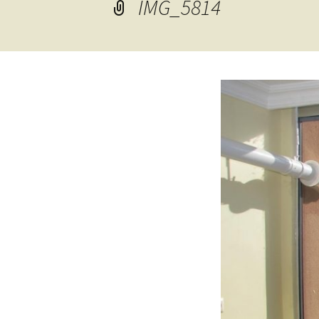
IMG_5814