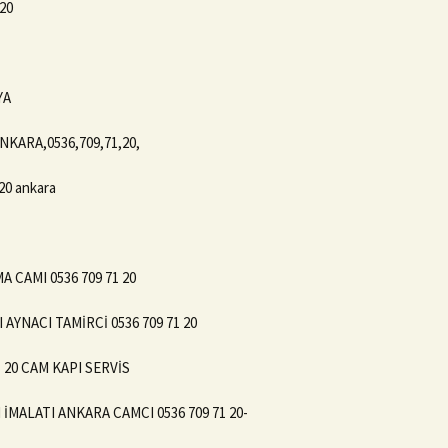
 20
YA
KARA,0536,709,71,20,
20 ankara
CAMI 0536 709 71 20
YNACI TAMİRCİ 0536 709 71 20
 20 CAM KAPI SERVİS
İMALATI ANKARA CAMCI 0536 709 71 20-