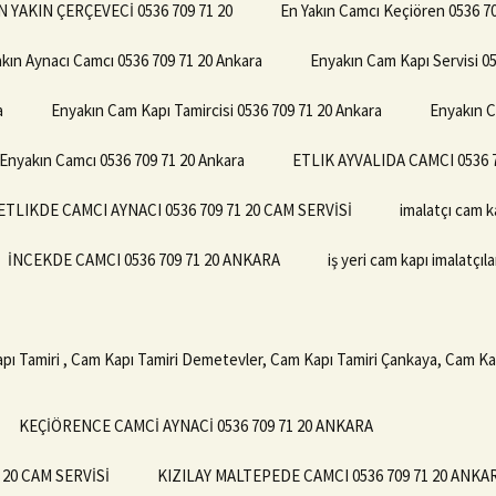
N YAKIN ÇERÇEVECİ 0536 709 71 20
En Yakın Camcı Keçiören 0536 70
kın Aynacı Camcı 0536 709 71 20 Ankara
Enyakın Cam Kapı Servisi 05
a
Enyakın Cam Kapı Tamircisi 0536 709 71 20 Ankara
Enyakın C
Enyakın Camcı 0536 709 71 20 Ankara
ETLIK AYVALIDA CAMCI 0536 7
ETLIKDE CAMCI AYNACI 0536 709 71 20 CAM SERVİSİ
imalatçı cam k
İNCEKDE CAMCI 0536 709 71 20 ANKARA
iş yeri cam kapı imalatçıl
pı Tamiri , Cam Kapı Tamiri Demetevler, Cam Kapı Tamiri Çankaya, Cam Ka
KEÇİÖRENCE CAMCİ AYNACİ 0536 709 71 20 ANKARA
 20 CAM SERVİSİ
KIZILAY MALTEPEDE CAMCI 0536 709 71 20 ANKA