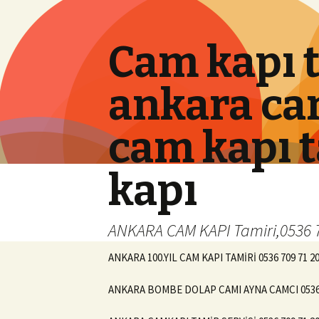
Cam kapı t
ankara cam
cam kapı 
kapı
ANKARA CAM KAPI Tamiri,0536 70
İçeriğe geç
ANKARA 100.YIL CAM KAPI TAMİRİ 0536 709 71 2
ANKARA BOMBE DOLAP CAMI AYNA CAMCI 0536 