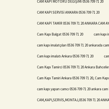
CAM KAPI MOTORU DEĞİŞİMİ 0536 709 71 20
CAM KAPI SERVİSİ ANKARA 0536 709 71 20
CAM KAPİ TAMİR 0536 709 71 20 ANKARA CAM A
Cam Kapı Balgat 0536 709 71 20
cam kapı i
cam kapı imalatçıları 0536 709 71 20 ankarada cam
Cam kapı imalatı Ankara 0536 709 71 20
cam
Cam Kapı Tamirci 0536 709 71 20 Ankara Bahcelie
Cam Kapı Tamiri Ankara 0536 709 71 20, Cam Kapı
cam kapı yapan camcı 0536 709 71 20 ankara cam k
CAM,KAPI,SERVİS,MONTAJ,0536 709 71 20 ANK