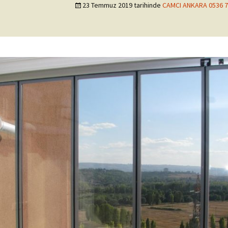
23 Temmuz 2019
tarihinde
CAMCI ANKARA 0536 7