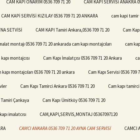
CAM KAPI ONARIM 0536 709 71 20
CAM KAPI SERVİSİ ANAKRA 05
CAM KAPİ SERVİSİ KIZILAY 0536 709 71 20 ANKARA
cam kapi tamir 
YNA SETVİSİ
CAM KAPI Tamiri Ankara,0536 709 71 20
Cam Kapı
malat montajı 0536 709 71 20 ankarada cam kapı montajcıları
cam kapı
 kapı montajcısı
Cam Kapı İmalatçısı 0536 709 71 20 Ankara
ca
 kapı montajcıları 0536 709 71 20 ankara
Cam Kapı Servisi 0536 709 
vler
Cam Kapı Tamirci Ankara 0536 709 71 20
Cam kapı tamirc
 Tamiri Çankaya
Cam Kapı Ümitköy 0536 709 71 20
apı imalatcısı
CAM,KAPI,SERVİS,MONTAJ 05367097120
ARA
CAMCI ANKARA 0536 709 71 20 AYNA CAM SERVİSİ
CAMCI A