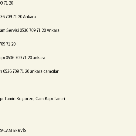
9 71 20
36 709 71 20 Ankara
am Servisi 0536 709 71 20 Ankara
09 71 20
apı 0536 709 71 20 ankara
arı 0536 709 71 20 ankara camcılar
pı Tamiri Keçiören, Cam Kapı Tamiri
RACAM SERVİSİ