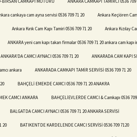
 20-BİRSAN CAMKAPI MOTORU
ANKARA CAMKAPI TAMİRCİ 0536 709 
nkara cankaya cam ayna servisi 0536 709 71 20
Ankara Keçiören Camc
Ankara Kırık Cam Kapı Tamiri 0536 709 71 20
Ankara Kızılay Ca
ANKARA yeni cam kapı takan firmalar 0536 709 71 20 ankara cam kapı 
ANKARA’DA CAMCI AYNACI 0536 709 71 20
ANKARADA CAM KAPI SER
camcı ankara
ANKARADA CAMKAPI TAMİR SERVİSİ 0536 709 71 20
20
BAHÇELİ EMEKDE CAMCI 0536 709 71 20 ANAKRA
 EMEK CAMCI ANKARA
BAHÇELİEVLERDE CAMCI & Camkapı 0536 709 
BALGATDA CAMCI AYNACI 0536 709 71 20 ANKARA SERVİSİ
1 20
BATIKENTDE KARDELENDE CAMCI SERVİSİ 0536 709 7120