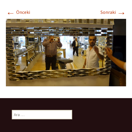
←
→
Önceki
Sonraki
Arama: