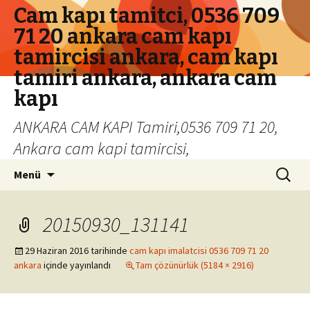
Cam kapı tamitci, 0536 709
71 20 ankara cam kapı
tamircisi ankara, cam kapı
tamiri ankara, ankara cam
kapı
ANKARA CAM KAPI Tamiri,0536 709 71 20,
Ankara cam kapi tamircisi,
İçeriğe geç
Arama:
Menü
20150930_131141
29 Haziran 2016
tarihinde
cam kapı imalatcisi 0536 709 71 20
ankara
içinde yayınlandı
Tam çözünürlük (5184 × 2916)