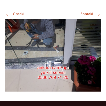
←
→
Önceki
Sonraki