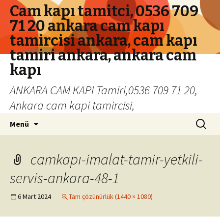
Cam kapı tamitci, 0536 709
71 20 ankara cam kapı
tamircisi ankara, cam kapı
tamiri ankara, ankara cam
kapı
ANKARA CAM KAPI Tamiri,0536 709 71 20,
Ankara cam kapi tamircisi,
İçeriğe geç
Arama:
Menü
camkapı-imalat-tamir-yetkili-
servis-ankara-48-1
6 Mart 2024
Tam çözünürlük (1440 × 1080)