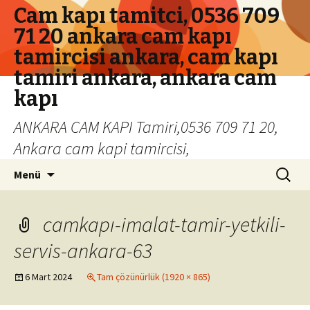
Cam kapı tamitci, 0536 709
71 20 ankara cam kapı
tamircisi ankara, cam kapı
tamiri ankara, ankara cam
kapı
ANKARA CAM KAPI Tamiri,0536 709 71 20,
Ankara cam kapi tamircisi,
İçeriğe geç
Arama:
Menü
camkapı-imalat-tamir-yetkili-
servis-ankara-63
6 Mart 2024
Tam çözünürlük (1920 × 865)