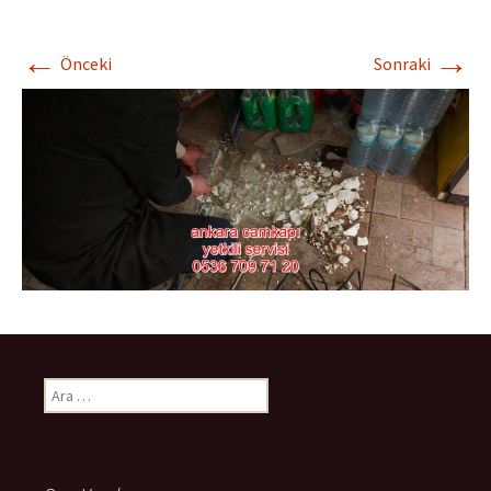
←
→
Önceki
Sonraki
Arama: