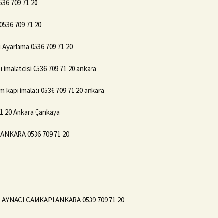
36 709 71 20
0536 709 71 20
 Ayarlama 0536 709 71 20
 imalatcisi 0536 709 71 20 ankara
m kapı imalatı 0536 709 71 20 ankara
71 20 Ankara Çankaya
i ANKARA 0536 709 71 20
 AYNACI CAMKAPI ANKARA 0539 709 71 20