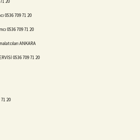
71 20
ı 0536 709 71 20
mcı 0536 709 71 20
imalatcıları ANKARA
VİSİ 0536 709 71 20
71 20