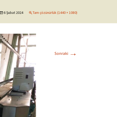
6 Şubat 2024
Tam çözünürlük (1440 × 1080)
→
Sonraki