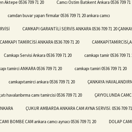
en Aktepe 0536 709 71 20
Camcı Ostim Batıkent Ankara 0536 709 71
camdan buvar yapan firmalar 0536 709 71 20 ankara camcı
RVİSİ
CAMKAPI GARANTİLİ SERVİS ANKARA 0536 709 71 20 ÇANKA
CAMKAPI TAMİRCİSİ ANKARA 0536 709 71 20
CAMKAPİTAMİRCİSİ,AN
Camkapı Servisi Ankara 0536 709 71 20
camkapı tamir 0536 709 71 
apı tamirci ANKARA 0536 709 71 20
camkapı tamiri 0536 709 71 20
camkapıtamirci ankara 0536 709 71 20
ÇANKAYA HAVALANDIRMA 
çatı havalanbırma camı tamircisi 0536 709 71 20
ÇAYYOLUNDA CAMCI A
 ANKARA
ÇUKUR AMBARDA ANKARA CAM AYNA SERVİSİ. 0536 709 71
AMI BOMBE CAM ankara camcı aynacı 0536 709 71 20
DOLAP CAMI 