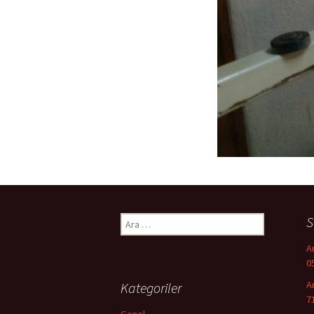
S
Arama:
A
0
A
Kategoriler
7