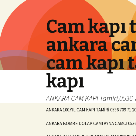
Cam kapı t
ankara cam
cam kapı 
kapı
ANKARA CAM KAPI Tamiri,0536 70
İçeriğe geç
ANKARA 100.YIL CAM KAPI TAMİRİ 0536 709 71 2
ANKARA BOMBE DOLAP CAMI AYNA CAMCI 0536 