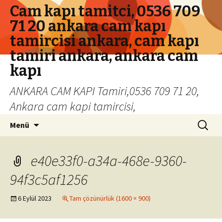
Cam kapı tamitci, 0536 709
71 20 ankara cam kapı
tamircisi ankara, cam kapı
tamiri ankara, ankara cam
kapı
ANKARA CAM KAPI Tamiri,0536 709 71 20,
Ankara cam kapi tamircisi,
İçeriğe geç
Arama:
Menü
e40e33f0-a34a-468e-9360-
94f3c5af1256
6 Eylül 2023
Tam çözünürlük (1600 × 900)