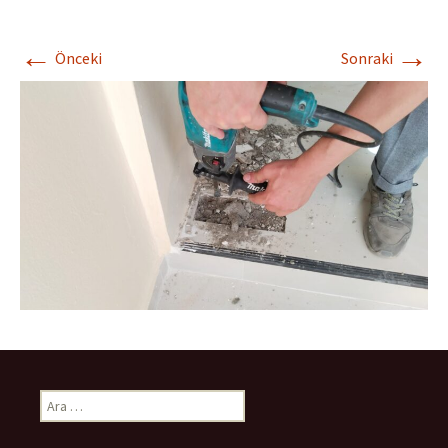
←
→
Önceki
Sonraki
Arama: