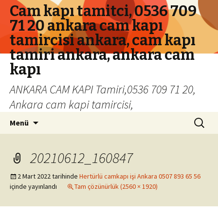
Cam kapı tamitci, 0536 709
71 20 ankara cam kapı
tamircisi ankara, cam kapı
tamiri ankara, ankara cam
kapı
ANKARA CAM KAPI Tamiri,0536 709 71 20,
Ankara cam kapi tamircisi,
İçeriğe geç
Arama:
Menü
20210612_160847
2 Mart 2022
tarihinde
Hertürlü camkapı işi Ankara 0507 893 65 56
içinde yayınlandı
Tam çözünürlük (2560 × 1920)