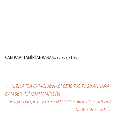
CAM KAPI TAMİRİ ANKARA 0536 709 71 20
←
KIZILAYDA CAMCI AYNACI 0536 709 71 20 ANKARA
CAMSERVİSİ CAMTAMİRCİSİ
Yazı dolaşımı
Kurşun Geçirmez Cam İMALATI Ankara br5 br6 br7
0536 709 71 20
→