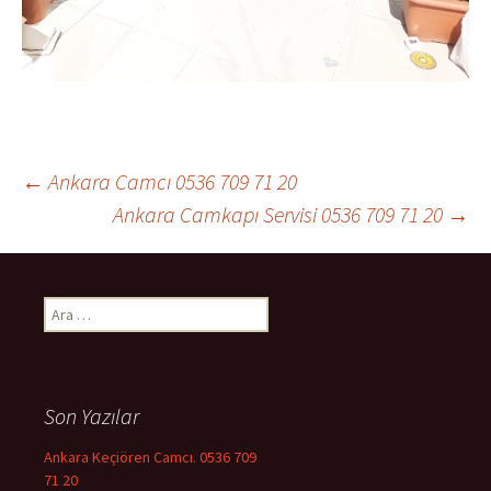
←
Ankara Camcı 0536 709 71 20
Ankara Camkapı Servisi 0536 709 71 20
→
Yazı dolaşımı
Arama:
Son Yazılar
Ankara Keçiören Camcı. 0536 709
71 20