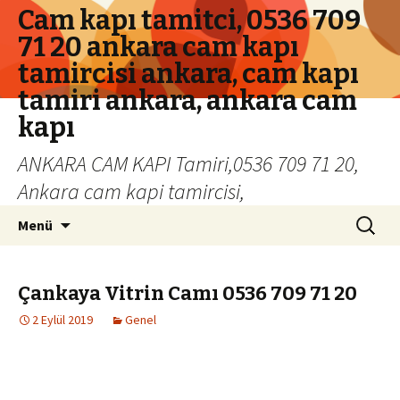
Cam kapı tamitci, 0536 709
71 20 ankara cam kapı
tamircisi ankara, cam kapı
tamiri ankara, ankara cam
kapı
ANKARA CAM KAPI Tamiri,0536 709 71 20,
Ankara cam kapi tamircisi,
İçeriğe geç
Arama:
Menü
Çankaya Vitrin Camı 0536 709 71 20
2 Eylül 2019
Genel