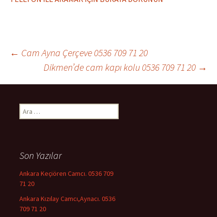
←
Cam Ayna Çerçeve 0536 709 71 20
Dikmen’de cam kapı kolu 0536 709 71 20
→
Yazı dolaşımı
Arama:
Son Yazılar
Ankara Keçiören Camcı. 0536 709
71 20
Ankara Kızılay Camcı,Aynacı. 0536
709 71 20