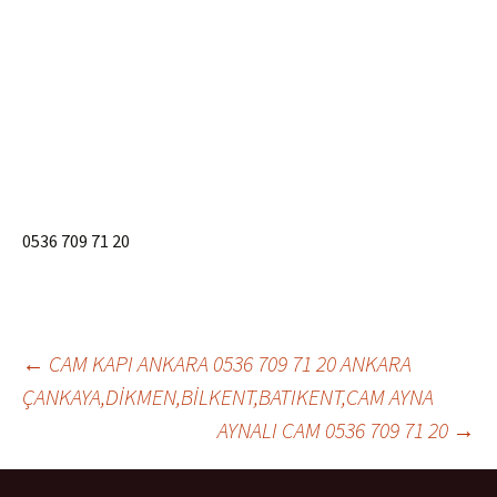
0536 709 71 20
←
CAM KAPI ANKARA 0536 709 71 20 ANKARA
ÇANKAYA,DİKMEN,BİLKENT,BATIKENT,CAM AYNA
Yazı dolaşımı
AYNALI CAM 0536 709 71 20
→