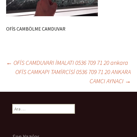
OFİS CAMBÖLME CAMDUVAR
←
OFİS CAMDUVARI İMALATI 0536 709 71 20 ankara
OFİS CAMKAPI TAMİRCİSİ 0536 709 71 20 ANKARA
Yazı dolaşımı
CAMCI AYNACI
→
Arama:
Son Yazılar