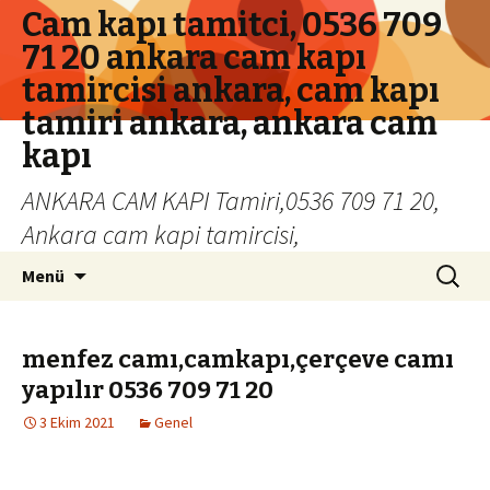
Cam kapı tamitci, 0536 709
71 20 ankara cam kapı
tamircisi ankara, cam kapı
tamiri ankara, ankara cam
kapı
ANKARA CAM KAPI Tamiri,0536 709 71 20,
Ankara cam kapi tamircisi,
İçeriğe geç
Arama:
Menü
menfez camı,camkapı,çerçeve camı
yapılır 0536 709 71 20
3 Ekim 2021
Genel