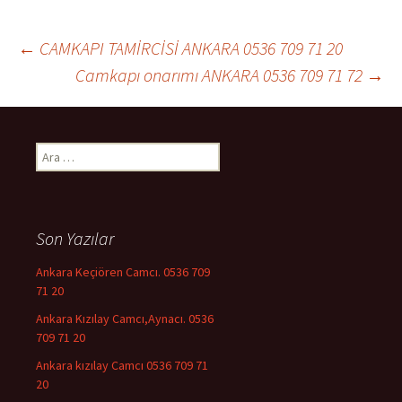
←
CAMKAPI TAMİRCİSİ ANKARA 0536 709 71 20
Camkapı onarımı ANKARA 0536 709 71 72
→
Yazı dolaşımı
Arama:
Son Yazılar
Ankara Keçiören Camcı. 0536 709
71 20
Ankara Kızılay Camcı,Aynacı. 0536
709 71 20
Ankara kızılay Camcı 0536 709 71
20